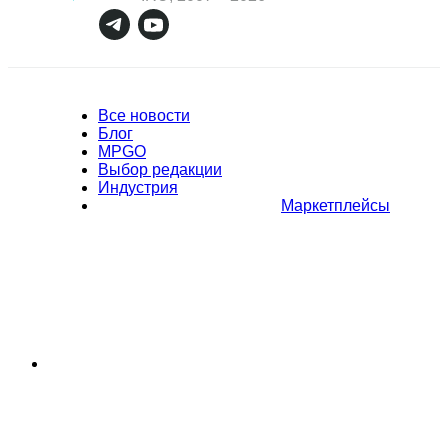
Все новости
Блог
MPGO
Выбор редакции
Индустрия
Маркетплейсы
Полное или частичное копирование материалов Сайта в
коммерческих целях разрешено только с письменного разрешения
владельца Сайта. В случае обнаружения нарушений, виновные лица
могут быть привлечены к ответственности в соответствии с
действующим законодательством Российской Федерации.
Политика обработки персональных данных