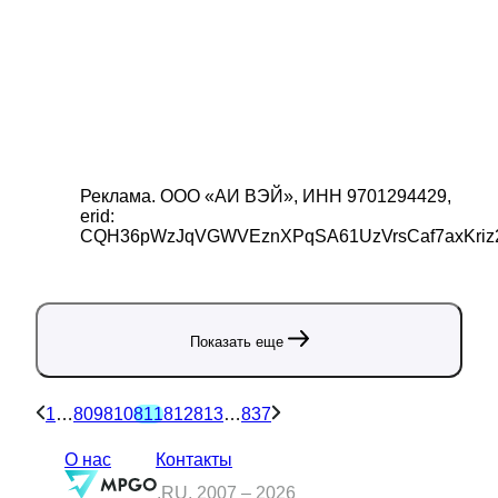
Реклама.
ООО «АИ ВЭЙ»
, ИНН
9701294429
,
erid:
CQH36pWzJqVGWVEznXPqSA61UzVrsCaf7axKriz
Показать еще
1
…
809
810
811
812
813
…
837
О нас
Контакты
.RU, 2007 –
2026