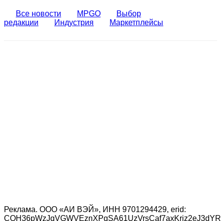
Все новости
MPGO
Выбор
редакции
Индустрия
Маркетплейсы
Реклама.
ООО «АИ ВЭЙ»
, ИНН
9701294429
, erid:
CQH36pWzJqVGWVEznXPqSA61UzVrsCaf7axKriz2eJ3dYR