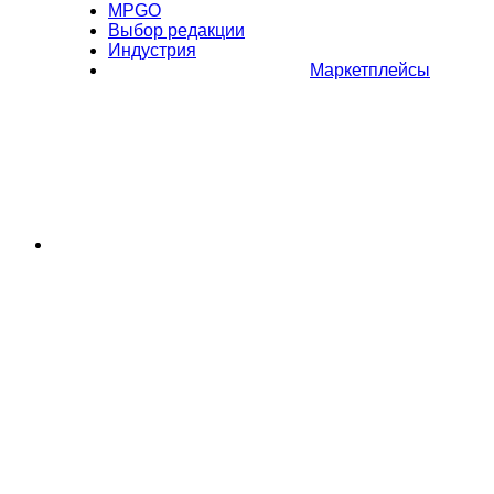
MPGO
Выбор редакции
Индустрия
Маркетплейсы
Полное или частичное копирование материалов Сайта в
коммерческих целях разрешено только с письменного разрешения
владельца Сайта. В случае обнаружения нарушений, виновные лица
могут быть привлечены к ответственности в соответствии с
действующим законодательством Российской Федерации.
Политика обработки персональных данных