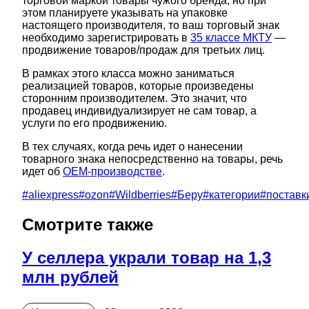
торговой маркой товары чужого бренда, но при
этом планируете указывать на упаковке
настоящего производителя, то ваш торговый знак
необходимо зарегистрировать в
35 классе МКТУ
—
продвижение товаров/продаж для третьих лиц.
В рамках этого класса можно заниматься
реализацией товаров, которые произведены
сторонним производителем. Это значит, что
продавец индивидуализирует не сам товар, а
услуги по его продвижению.
В тех случаях, когда речь идет о нанесении
товарного знака непосредственно на товары, речь
идет об
ОЕМ-производстве
.
#
aliexpress
#
ozon
#
Wildberries
#
Беру
#
категории
#
поставк
Смотрите также
У селлера украли товар на 1,3
млн рублей