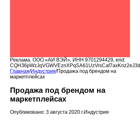
Реклама.
ООО «АИ ВЭЙ»
, ИНН
9701294429
, erid:
CQH36pWzJqVGWVEznXPqSA61UzVrsCaf7axKriz2eJ3
Главная
/
Индустрия
/
Продажа под брендом на
маркетплейсах
Продажа под брендом на
маркетплейсах
Опубликовано:
3 августа 2020 г.
Индустрия