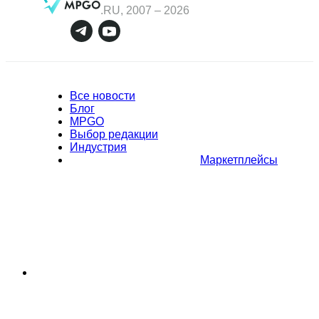
.RU, 2007 –
2026
Все новости
Блог
MPGO
Выбор редакции
Индустрия
Маркетплейсы
Полное или частичное копирование материалов Сайта в
коммерческих целях разрешено только с письменного разрешения
владельца Сайта. В случае обнаружения нарушений, виновные лица
могут быть привлечены к ответственности в соответствии с
действующим законодательством Российской Федерации.
Политика обработки персональных данных