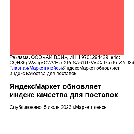
Реклама.
ООО «АИ ВЭЙ»
, ИНН
9701294429
, erid:
CQH36pWzJqVGWVEznXPqSA61UzVrsCaf7axKriz2eJ3
Главная
/
Маркетплейсы
/
ЯндексМаркет обновляет
индекс качества для поставок
ЯндексМаркет обновляет
индекс качества для поставок
Опубликовано:
5 июля 2023 г.
Маркетплейсы