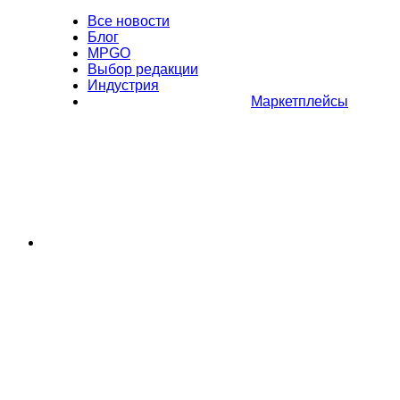
Все новости
Блог
MPGO
Выбор редакции
Индустрия
Маркетплейсы
Полное или частичное копирование материалов Сайта в
коммерческих целях разрешено только с письменного разрешения
владельца Сайта. В случае обнаружения нарушений, виновные лица
могут быть привлечены к ответственности в соответствии с
действующим законодательством Российской Федерации.
Политика обработки персональных данных