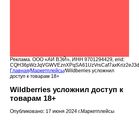
Реклама.
ООО «АИ ВЭЙ»
, ИНН
9701294429
, erid:
CQH36pWzJqVGWVEznXPqSA61UzVrsCaf7axKriz2eJ3
Главная
/
Маркетплейсы
/
Wildberries усложнил
доступ к товарам 18+
Wildberries усложнил доступ к
товарам 18+
Опубликовано:
17 июня 2024 г.
Маркетплейсы