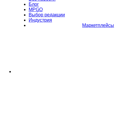
Блог
MPGO
Выбор редакции
Индустрия
Маркетплейсы
Полное или частичное копирование материалов Сайта в
коммерческих целях разрешено только с письменного разрешения
владельца Сайта. В случае обнаружения нарушений, виновные лица
могут быть привлечены к ответственности в соответствии с
действующим законодательством Российской Федерации.
Политика обработки персональных данных