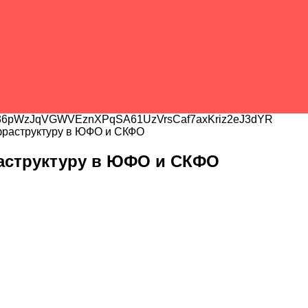
6pWzJqVGWVEznXPqSA61UzVrsCaf7axKriz2eJ3dYR
нфраструктуру в ЮФО и СКФО
раструктуру в ЮФО и СКФО