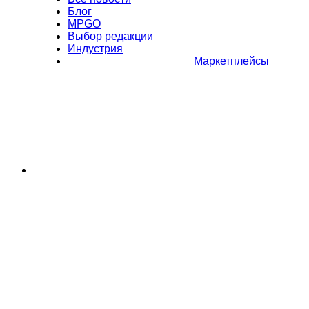
Блог
MPGO
Выбор редакции
Индустрия
Маркетплейсы
Полное или частичное копирование материалов Сайта в
коммерческих целях разрешено только с письменного разрешения
владельца Сайта. В случае обнаружения нарушений, виновные лица
могут быть привлечены к ответственности в соответствии с
действующим законодательством Российской Федерации.
Политика обработки персональных данных