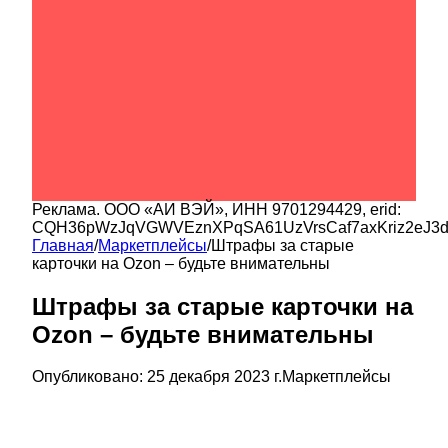
Реклама.
ООО «АИ ВЭЙ»
, ИНН
9701294429
, erid:
CQH36pWzJqVGWVEznXPqSA61UzVrsCaf7axKriz2eJ3
Главная
/
Маркетплейсы
/
Штрафы за старые
карточки на Ozon – будьте внимательны
Штрафы за старые карточки на
Ozon – будьте внимательны
Опубликовано:
25 декабря 2023 г.
Маркетплейсы