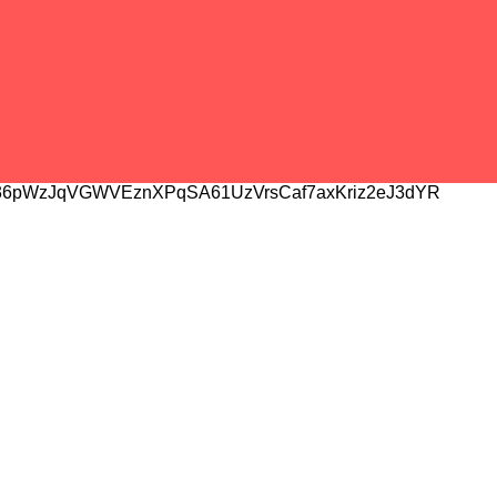
6pWzJqVGWVEznXPqSA61UzVrsCaf7axKriz2eJ3dYR