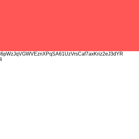
6pWzJqVGWVEznXPqSA61UzVrsCaf7axKriz2eJ3dYR
й