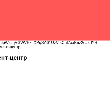
6pWzJqVGWVEznXPqSA61UzVrsCaf7axKriz2eJ3dYR
мент-центр
нт-центр