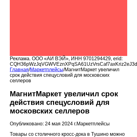
Реклама.
ООО «АИ ВЭЙ»
, ИНН
9701294429
, erid:
CQH36pWzJqVGWVEznXPqSA61UzVrsCaf7axKriz2eJ3
Главная
/
Маркетплейсы
/
МагнитМаркет увеличил
срок действия спецусловий для московских
селлеров
МагнитМаркет увеличил срок
действия спецусловий для
московских селлеров
Опубликовано:
24 мая 2024 г.
Маркетплейсы
Товары со столичного кросс-дока в Тушино можно