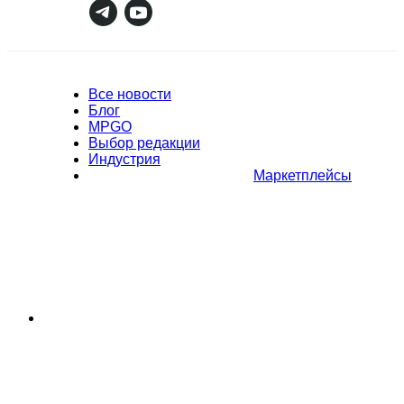
Все новости
Блог
MPGO
Выбор редакции
Индустрия
Маркетплейсы
Полное или частичное копирование материалов Сайта в
коммерческих целях разрешено только с письменного разрешения
владельца Сайта. В случае обнаружения нарушений, виновные лица
могут быть привлечены к ответственности в соответствии с
действующим законодательством Российской Федерации.
Политика обработки персональных данных