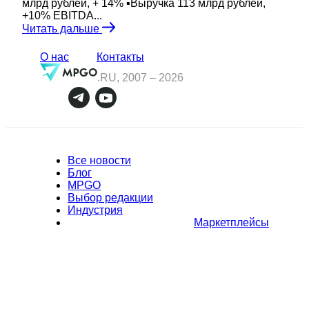
млрд рублей, + 14% ▪️Выручка 113 млрд рублей,
+10% EBITDA...
Читать дальше
О нас
Контакты
.RU, 2007 –
2026
Все новости
Блог
MPGO
Выбор редакции
Индустрия
Маркетплейсы
Полное или частичное копирование материалов Сайта в
коммерческих целях разрешено только с письменного разрешения
владельца Сайта. В случае обнаружения нарушений, виновные лица
могут быть привлечены к ответственности в соответствии с
действующим законодательством Российской Федерации.