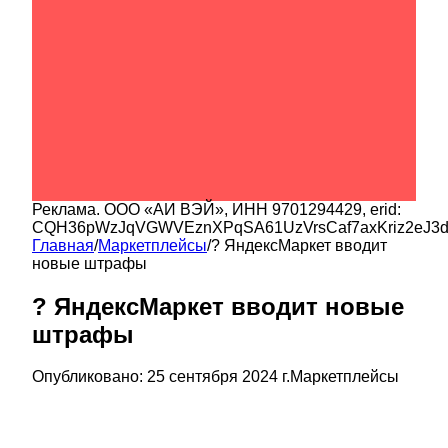
Реклама.
ООО «АИ ВЭЙ»
, ИНН
9701294429
, erid:
CQH36pWzJqVGWVEznXPqSA61UzVrsCaf7axKriz2eJ3
Главная
/
Маркетплейсы
/
? ЯндексМаркет вводит
новые штрафы
? ЯндексМаркет вводит новые
штрафы
Опубликовано:
25 сентября 2024 г.
Маркетплейсы