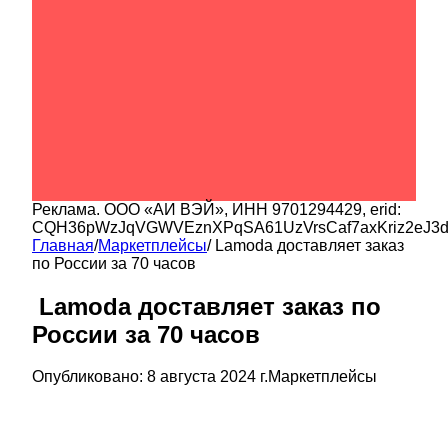
Реклама.
ООО «АИ ВЭЙ»
, ИНН
9701294429
, erid:
CQH36pWzJqVGWVEznXPqSA61UzVrsCaf7axKriz2eJ3
Главная
/
Маркетплейсы
/
️ Lamoda доставляет заказ
по России за 70 часов
️ Lamoda доставляет заказ по
России за 70 часов
Опубликовано:
8 августа 2024 г.
Маркетплейсы