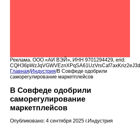
Реклама.
ООО «АИ ВЭЙ»
, ИНН
9701294429
, erid:
CQH36pWzJqVGWVEznXPqSA61UzVrsCaf7axKriz2eJ3
Главная
/
Индустрия
/
В Совфеде одобрили
саморегулирование маркетплейсов
В Совфеде одобрили
саморегулирование
маркетплейсов
Опубликовано:
4 сентября 2025 г.
Индустрия