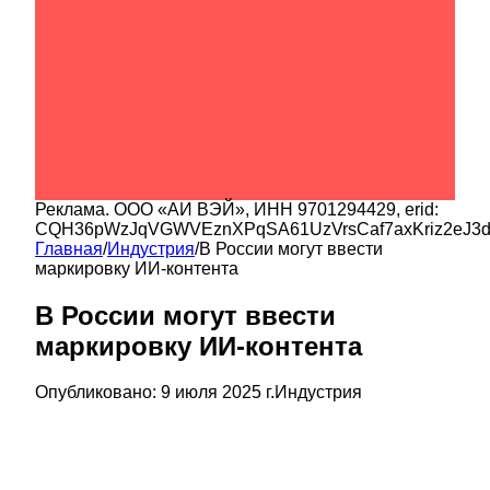
Реклама.
ООО «АИ ВЭЙ»
, ИНН
9701294429
, erid:
CQH36pWzJqVGWVEznXPqSA61UzVrsCaf7axKriz2eJ3
Главная
/
Индустрия
/
В России могут ввести
маркировку ИИ-контента
В России могут ввести
маркировку ИИ-контента
Опубликовано:
9 июля 2025 г.
Индустрия