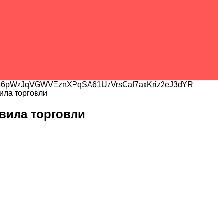
6pWzJqVGWVEznXPqSA61UzVrsCaf7axKriz2eJ3dYR
ила торговли
вила торговли