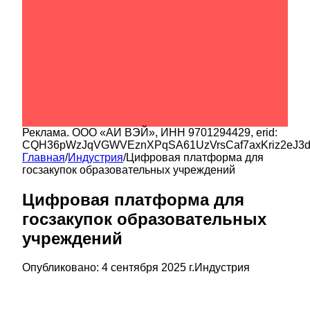
Реклама.
ООО «АИ ВЭЙ»
, ИНН
9701294429
, erid:
CQH36pWzJqVGWVEznXPqSA61UzVrsCaf7axKriz2eJ3
Главная
/
Индустрия
/
Цифровая платформа для
госзакупок образовательных учреждений
Цифровая платформа для
госзакупок образовательных
учреждений
Опубликовано:
4 сентября 2025 г.
Индустрия