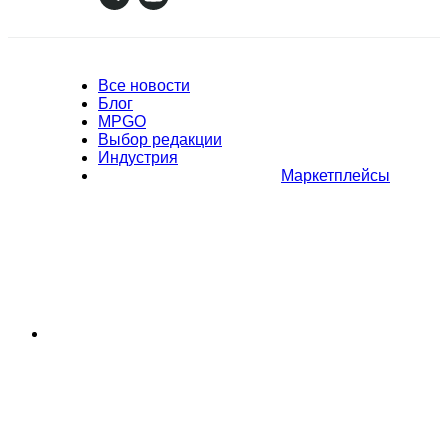
Все новости
Блог
MPGO
Выбор редакции
Индустрия
Маркетплейсы
Полное или частичное копирование материалов Сайта в
коммерческих целях разрешено только с письменного разрешения
владельца Сайта. В случае обнаружения нарушений, виновные лица
могут быть привлечены к ответственности в соответствии с
действующим законодательством Российской Федерации.
Политика обработки персональных данных