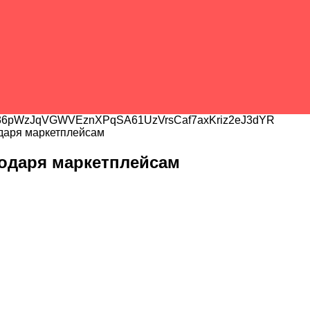
6pWzJqVGWVEznXPqSA61UzVrsCaf7axKriz2eJ3dYR
одаря маркетплейсам
годаря маркетплейсам