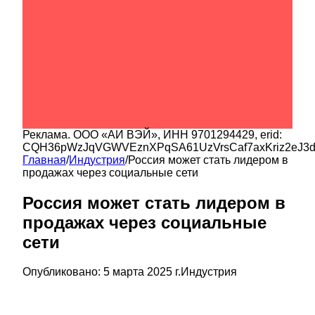
Реклама.
ООО «АИ ВЭЙ»
, ИНН
9701294429
, erid:
CQH36pWzJqVGWVEznXPqSA61UzVrsCaf7axKriz2eJ3
Главная
/
Индустрия
/
Россия может стать лидером в
продажах через социальные сети
Россия может стать лидером в
продажах через социальные
сети
Опубликовано:
5 марта 2025 г.
Индустрия