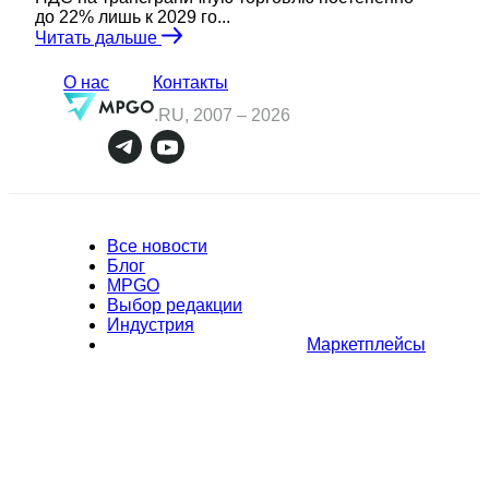
до 22% лишь к 2029 го...
Читать дальше
О нас
Контакты
.RU, 2007 –
2026
Все новости
Блог
MPGO
Выбор редакции
Индустрия
Маркетплейсы
Полное или частичное копирование материалов Сайта в
коммерческих целях разрешено только с письменного разрешения
владельца Сайта. В случае обнаружения нарушений, виновные лица
могут быть привлечены к ответственности в соответствии с
действующим законодательством Российской Федерации.