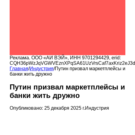
Реклама.
ООО «АИ ВЭЙ»
, ИНН
9701294429
, erid:
CQH36pWzJqVGWVEznXPqSA61UzVrsCaf7axKriz2eJ3
Главная
/
Индустрия
/
Путин призвал маркетплейсы и
банки жить дружно
Путин призвал маркетплейсы и
банки жить дружно
Опубликовано:
25 декабря 2025 г.
Индустрия