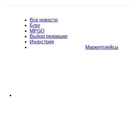
Все новости
Блог
MPGO
Выбор редакции
Индустрия
Маркетплейсы
Полное или частичное копирование материалов Сайта в
коммерческих целях разрешено только с письменного разрешения
владельца Сайта. В случае обнаружения нарушений, виновные лица
могут быть привлечены к ответственности в соответствии с
действующим законодательством Российской Федерации.
Политика обработки персональных данных