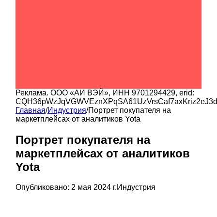
Реклама.
ООО «АИ ВЭЙ»
, ИНН
9701294429
, erid:
CQH36pWzJqVGWVEznXPqSA61UzVrsCaf7axKriz2eJ3
Главная
/
Индустрия
/
Портрет покупателя на
маркетплейсах от аналитиков Yota
Портрет покупателя на
маркетплейсах от аналитиков
Yota
Опубликовано:
2 мая 2024 г.
Индустрия