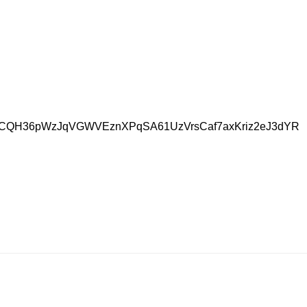
CQH36pWzJqVGWVEznXPqSA61UzVrsCaf7axKriz2eJ3dYR