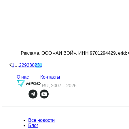
Реклама.
ООО «АИ ВЭЙ»
, ИНН
9701294429
, erid:
1
…
229
230
231
О нас
Контакты
.RU, 2007 –
2026
Все новости
Блог