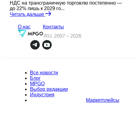
НДС на трансграничную торговлю постепенно —
до 22% лишь к 2029 го...
Читать дальше
О нас
Контакты
.RU, 2007 –
2026
Все новости
Блог
MPGO
Выбор редакции
Индустрия
Маркетплейсы
Полное или частичное копирование материалов Сайта в
коммерческих целях разрешено только с письменного разрешения
владельца Сайта. В случае обнаружения нарушений, виновные лица
могут быть привлечены к ответственности в соответствии с