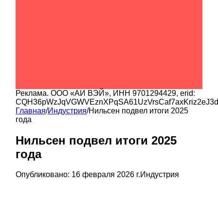
Реклама.
ООО «АИ ВЭЙ»
, ИНН
9701294429
, erid:
CQH36pWzJqVGWVEznXPqSA61UzVrsCaf7axKriz2eJ3
Главная
/
Индустрия
/
Нильсен подвел итоги 2025
года
Нильсен подвел итоги 2025
года
Опубликовано:
16 февраля 2026 г.
Индустрия