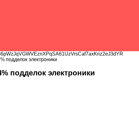
6pWzJqVGWVEznXPqSA61UzVrsCaf7axKriz2eJ3dYR
4% подделок электроники
4% подделок электроники