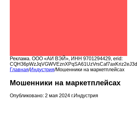
Реклама.
ООО «АИ ВЭЙ»
, ИНН
9701294429
, erid:
CQH36pWzJqVGWVEznXPqSA61UzVrsCaf7axKriz2eJ3
Главная
/
Индустрия
/
Мошенники на маркетплейсах
Мошенники на маркетплейсах
Опубликовано:
2 мая 2024 г.
Индустрия