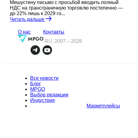
Мишустину письмо с просьбой вводить полный
НДС на трансграничную торговлю постепенно —
до 22% лишь к 2029 го...
Читать дальше
О нас
Контакты
.RU, 2007 –
2026
Все новости
Блог
MPGO
Выбор редакции
Индустрия
Маркетплейсы
Полное или частичное копирование материалов Сайта в
коммерческих целях разрешено только с письменного разрешения
владельца Сайта. В случае обнаружения нарушений, виновные лица