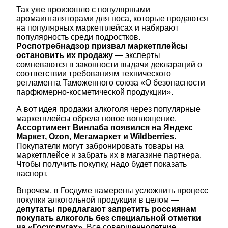
Так уже произошло с популярными
аромаингаляторами для носа, которые продаются
на популярных маркетплейсах и набирают
популярность среди подростков.
Роспотребнадзор призвал маркетплейсы
остановить их продажу
— эксперты
сомневаются в законности выдачи деклараций о
соответствии требованиям технического
регламента Таможенного союза «О безопасности
парфюмерно-косметической продукции».
А вот идея продажи алкоголя через популярные
маркетплейсы обрела новое воплощение.
Ассортимент Винлаба появился на Яндекс
Маркет, Ozon
,
Мегамаркет и Wildberries.
Покупатели могут забронировать товары на
маркетплейсе и забрать их в магазине партнера.
Чтобы получить покупку, надо будет показать
паспорт.
Впрочем, в Госдуме намерены усложнить процесс
покупки алкогольной продукции в целом —
д
епутаты предлагают запретить россиянам
покупать алкоголь без специальной отметки
на «Госуслугах».
Все совершеннолетние