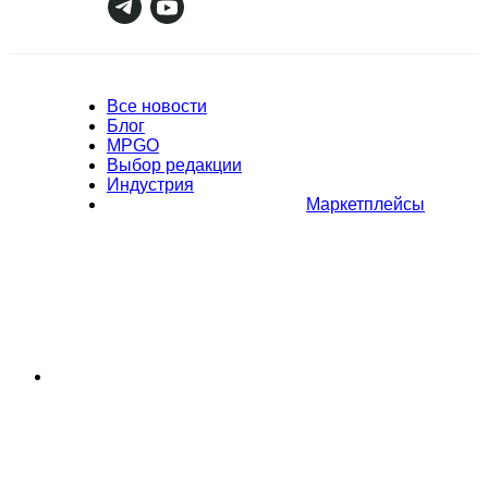
Все новости
Блог
MPGO
Выбор редакции
Индустрия
Маркетплейсы
Полное или частичное копирование материалов Сайта в
коммерческих целях разрешено только с письменного разрешения
владельца Сайта. В случае обнаружения нарушений, виновные лица
могут быть привлечены к ответственности в соответствии с
действующим законодательством Российской Федерации.
Политика обработки персональных данных