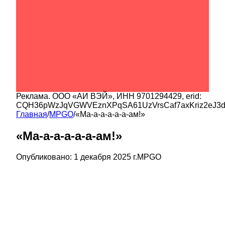
Реклама.
ООО «АИ ВЭЙ»
, ИНН
9701294429
, erid:
CQH36pWzJqVGWVEznXPqSA61UzVrsCaf7axKriz2eJ3
Главная
/
MPGO
/
«Ма-а-а-а-а-а-ам!»
«Ма-а-а-а-а-а-ам!»
Опубликовано:
1 декабря 2025 г.
MPGO