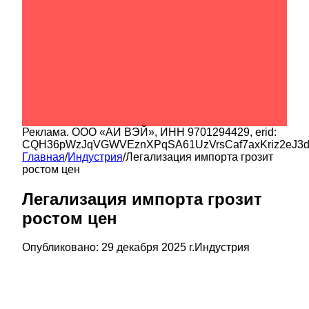
Реклама.
ООО «АИ ВЭЙ»
, ИНН
9701294429
, erid:
CQH36pWzJqVGWVEznXPqSA61UzVrsCaf7axKriz2eJ3
Главная
/
Индустрия
/
Легализация импорта грозит
ростом цен
Легализация импорта грозит
ростом цен
Опубликовано:
29 декабря 2025 г.
Индустрия