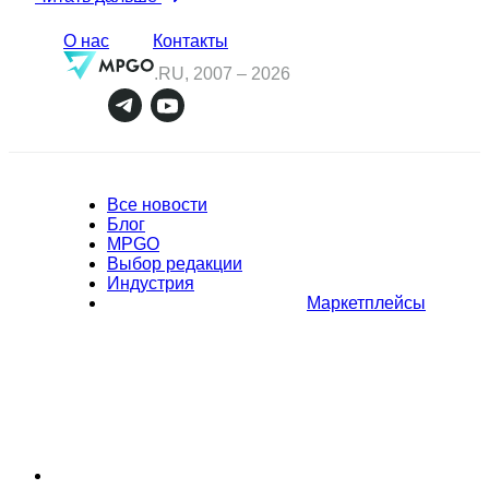
О нас
Контакты
.RU, 2007 –
2026
Все новости
Блог
MPGO
Выбор редакции
Индустрия
Маркетплейсы
Полное или частичное копирование материалов Сайта в
коммерческих целях разрешено только с письменного разрешения
владельца Сайта. В случае обнаружения нарушений, виновные лица
могут быть привлечены к ответственности в соответствии с
действующим законодательством Российской Федерации.
Политика обработки персональных данных