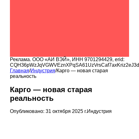
Реклама.
ООО «АИ ВЭЙ»
, ИНН
9701294429
, erid:
CQH36pWzJqVGWVEznXPqSA61UzVrsCaf7axKriz2eJ3
Главная
/
Индустрия
/
Карго — новая старая
реальность
Карго — новая старая
реальность
Опубликовано:
31 октября 2025 г.
Индустрия