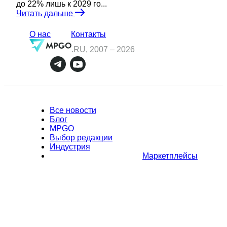
до 22% лишь к 2029 го...
Читать дальше
О нас
Контакты
.RU, 2007 –
2026
Все новости
Блог
MPGO
Выбор редакции
Индустрия
Маркетплейсы
Полное или частичное копирование материалов Сайта в
коммерческих целях разрешено только с письменного разрешения
владельца Сайта. В случае обнаружения нарушений, виновные лица
могут быть привлечены к ответственности в соответствии с
действующим законодательством Российской Федерации.