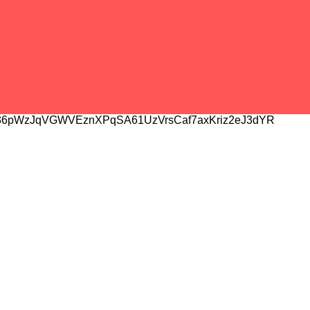
6pWzJqVGWVEznXPqSA61UzVrsCaf7axKriz2eJ3dYR