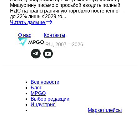
Мишустину письмо с просьбой вводить полный
НДС на трансграничную торговлю постепенно —
до 22% лишь к 2029 го...
Читать дальше
О нас
Контакты
.RU, 2007 –
2026
Все новости
Блог
MPGO
Выбор редакции
Индустрия
Маркетплейсы
Полное или частичное копирование материалов Сайта в
коммерческих целях разрешено только с письменного разрешения
владельца Сайта. В случае обнаружения нарушений, виновные лица