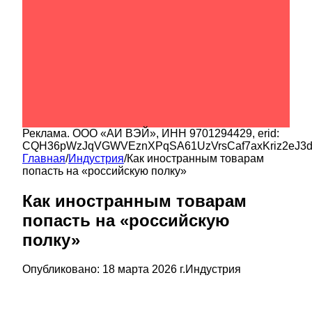
Реклама.
ООО «АИ ВЭЙ»
, ИНН
9701294429
, erid:
CQH36pWzJqVGWVEznXPqSA61UzVrsCaf7axKriz2eJ3
Главная
/
Индустрия
/
Как иностранным товарам
попасть на «российскую полку»
Как иностранным товарам
попасть на «российскую
полку»
Опубликовано:
18 марта 2026 г.
Индустрия