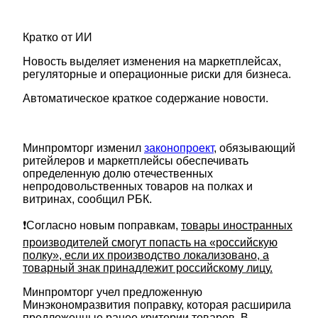
Кратко от ИИ
Новость выделяет изменения на маркетплейсах,
регуляторные и операционные риски для бизнеса.
Автоматическое краткое содержание новости.
Минпромторг изменил
законопроект
, обязывающий
ритейлеров и маркетплейсы обеспечивать
определенную долю отечественных
непродовольственных товаров на полках и
витринах, сообщил РБК.
❗Согласно новым поправкам,
товары иностранных
производителей смогут попасть на «российскую
полку», если их производство локализовано, а
товарный знак принадлежит российскому лицу.
Минпромторг учел предложенную
Минэкономразвития поправку, которая расширила
предложенные ранее критерии товаров. В