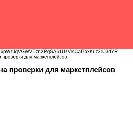
6pWzJqVGWVEznXPqSA61UzVrsCaf7axKriz2eJ3dYR
а проверки для маркетплейсов
на проверки для маркетплейсов