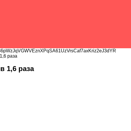
6pWzJqVGWVEznXPqSA61UzVrsCaf7axKriz2eJ3dYR
1,6 раза
 1,6 раза