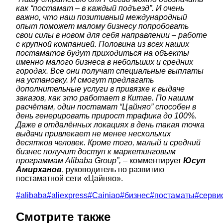
как “постамат – в каждый подъезд”. И очень
важно, что наш позитивный международный
опыт поможет малому бизнесу попробовать
свои силы в новом для себя направлении – работе
с крупной компанией. Половина из всех наших
постаматов будут приходиться на объекты
именно малого бизнеса в небольших и средних
городах. Все они получат специальные выплаты
на установку. И смогут предлагать
дополнительные услуги в привязке к выдаче
заказов, как это работает в Китае. По нашим
расчётам, один постамат “Цайняо” способен в
день генерировать прирост трафика до 100%.
Даже в отдалённых локациях в день такая точка
выдачи привлекает не менее нескольких
десятков человек. Кроме того, малый и средний
бизнес получит доступ к маркетинговым
программам Alibaba Group”,
– комментирует
Юсуп
Амирханов
, руководитель по развитию
постаматной сети «Цайняо».
#
alibaba
#
aliexpress
#
Cainiao
#
бизнес
#
постаматы
#
серви
Смотрите также