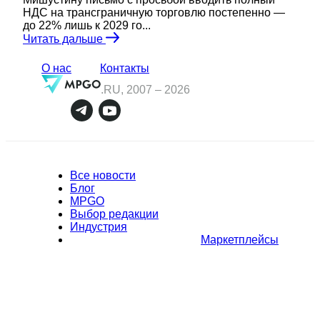
НДС на трансграничную торговлю постепенно —
до 22% лишь к 2029 го...
Читать дальше
О нас
Контакты
.RU, 2007 –
2026
Все новости
Блог
MPGO
Выбор редакции
Индустрия
Маркетплейсы
Полное или частичное копирование материалов Сайта в
коммерческих целях разрешено только с письменного разрешения
владельца Сайта. В случае обнаружения нарушений, виновные лица
могут быть привлечены к ответственности в соответствии с