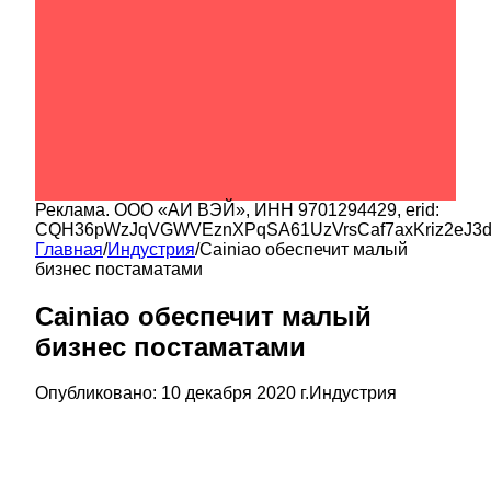
Реклама.
ООО «АИ ВЭЙ»
, ИНН
9701294429
, erid:
CQH36pWzJqVGWVEznXPqSA61UzVrsCaf7axKriz2eJ3
Главная
/
Индустрия
/
Cainiao обеспечит малый
бизнес постаматами
Cainiao обеспечит малый
бизнес постаматами
Опубликовано:
10 декабря 2020 г.
Индустрия