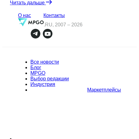
Читать дальше
О нас
Контакты
.RU, 2007 –
2026
Все новости
Блог
MPGO
Выбор редакции
Индустрия
Маркетплейсы
Полное или частичное копирование материалов Сайта в
коммерческих целях разрешено только с письменного разрешения
владельца Сайта. В случае обнаружения нарушений, виновные лица
могут быть привлечены к ответственности в соответствии с
действующим законодательством Российской Федерации.