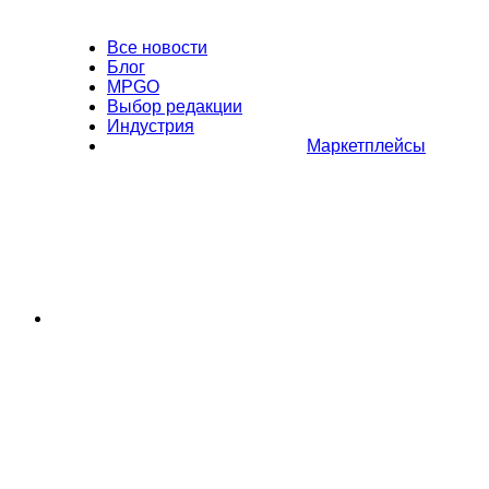
Все новости
Блог
MPGO
Выбор редакции
Индустрия
Маркетплейсы
Полное или частичное копирование материалов Сайта в
коммерческих целях разрешено только с письменного разрешения
владельца Сайта. В случае обнаружения нарушений, виновные лица
могут быть привлечены к ответственности в соответствии с
действующим законодательством Российской Федерации.
Политика обработки персональных данных