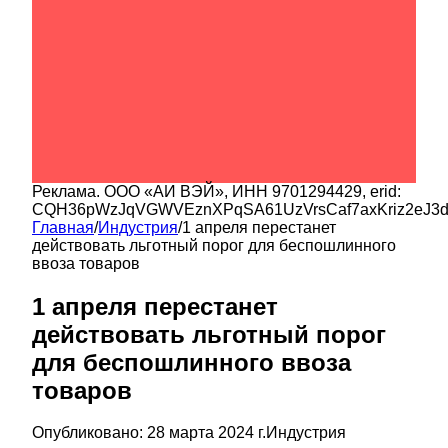
Реклама.
ООО «АИ ВЭЙ»
, ИНН
9701294429
, erid:
CQH36pWzJqVGWVEznXPqSA61UzVrsCaf7axKriz2eJ3
Главная
/
Индустрия
/
1 апреля перестанет
действовать льготный порог для беспошлинного
ввоза товаров
1 апреля перестанет
действовать льготный порог
для беспошлинного ввоза
товаров
Опубликовано:
28 марта 2024 г.
Индустрия