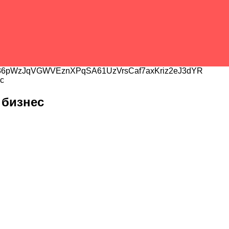
6pWzJqVGWVEznXPqSA61UzVrsCaf7axKriz2eJ3dYR
с
 бизнес