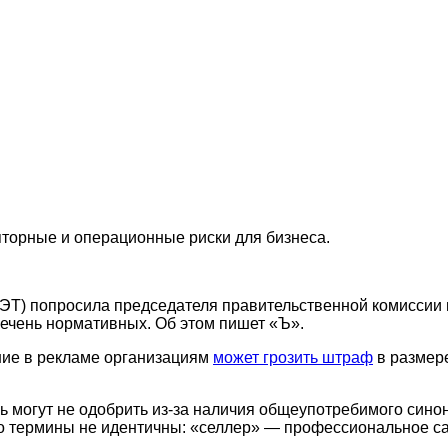
яторные и операционные риски для бизнеса.
ЭТ) попросила председателя правительственной комиссии 
речень нормативных. Об этом пишет «Ъ».
ание в рекламе организациям
может грозить штраф
в размере
ь могут не одобрить из-за наличия общеупотребимого син
то термины не идентичны: «селлер» — профессиональное с