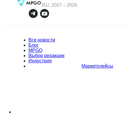
.RU, 2007 –
2026
Все новости
Блог
MPGO
Выбор редакции
Индустрия
Маркетплейсы
Полное или частичное копирование материалов Сайта в
коммерческих целях разрешено только с письменного разрешения
владельца Сайта. В случае обнаружения нарушений, виновные лица
могут быть привлечены к ответственности в соответствии с
действующим законодательством Российской Федерации.
Политика обработки персональных данных