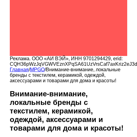
Реклама.
ООО «АИ ВЭЙ»
, ИНН
9701294429
, erid:
CQH36pWzJqVGWVEznXPqSA61UzVrsCaf7axKriz2eJ3
Главная
/
MPGO
/
Внимание-внимание, локальные
бренды с текстилем, керамикой, одеждой,
аксессуарами и товарами для дома и красоты!
Внимание-внимание,
локальные бренды с
текстилем, керамикой,
одеждой, аксессуарами и
товарами для дома и красоты!