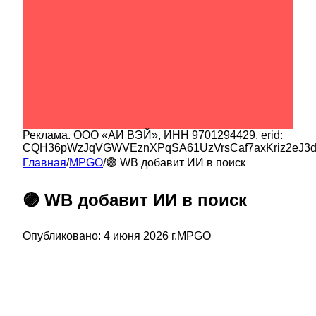
Реклама.
ООО «АИ ВЭЙ»
, ИНН
9701294429
, erid:
CQH36pWzJqVGWVEznXPqSA61UzVrsCaf7axKriz2eJ3
Главная
/
MPGO
/
🟣 WB добавит ИИ в поиск
🟣 WB добавит ИИ в поиск
Опубликовано:
4 июня 2026 г.
MPGO