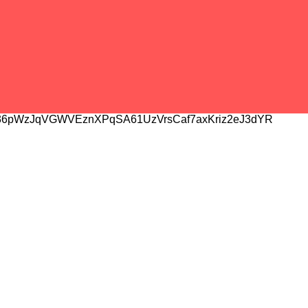
6pWzJqVGWVEznXPqSA61UzVrsCaf7axKriz2eJ3dYR