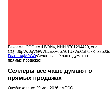
Реклама.
ООО «АИ ВЭЙ»
, ИНН
9701294429
, erid:
CQH36pWzJqVGWVEznXPqSA61UzVrsCaf7axKriz2eJ3
Главная
/
MPGO
/
Селлеры всё чаще думают о
прямых продажах
Селлеры всё чаще думают о
прямых продажах
Опубликовано:
29 мая 2026 г.
MPGO