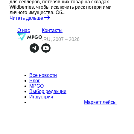
для селлеров, потерявших товар на складах
Wildberries, чтобы исключить риск потери ими
личного имущества. Об...
Читать дальше
О нас
Контакты
.RU, 2007 –
2026
Все новости
Блог
MPGO
Выбор редакции
Индустрия
Маркетплейсы
Полное или частичное копирование материалов Сайта в
коммерческих целях разрешено только с письменного разрешения
владельца Сайта. В случае обнаружения нарушений, виновные лица