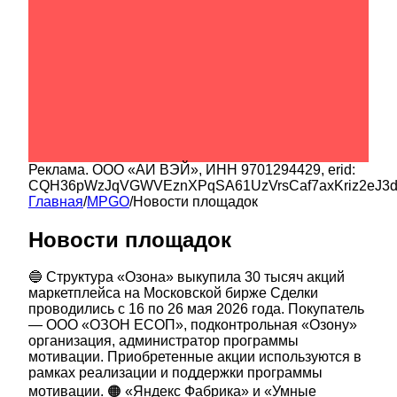
Реклама.
ООО «АИ ВЭЙ»
, ИНН
9701294429
, erid:
CQH36pWzJqVGWVEznXPqSA61UzVrsCaf7axKriz2eJ3
Главная
/
MPGO
/
Новости площадок
Новости площадок
🔵 Структура «Озона» выкупила 30 тысяч акций
маркетплейса на Московской бирже Сделки
проводились с 16 по 26 мая 2026 года. Покупатель
— ООО «ОЗОН ЕСОП», подконтрольная «Озону»
организация, администратор программы
мотивации. Приобретенные акции используются в
рамках реализации и поддержки программы
мотивации. 🟠 «Яндекс Фабрика» и «Умные