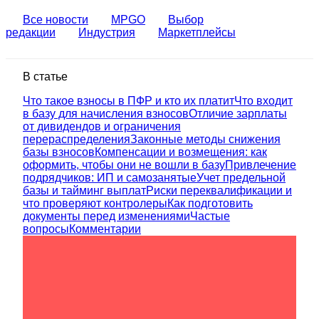
Все новости
MPGO
Выбор
редакции
Индустрия
Маркетплейсы
В статье
Что такое взносы в ПФР и кто их платит
Что входит
в базу для начисления взносов
Отличие зарплаты
от дивидендов и ограничения
перераспределения
Законные методы снижения
базы взносов
Компенсации и возмещения: как
оформить, чтобы они не вошли в базу
Привлечение
подрядчиков: ИП и самозанятые
Учет предельной
базы и тайминг выплат
Риски переквалификации и
что проверяют контролеры
Как подготовить
документы перед изменениями
Частые
вопросы
Комментарии