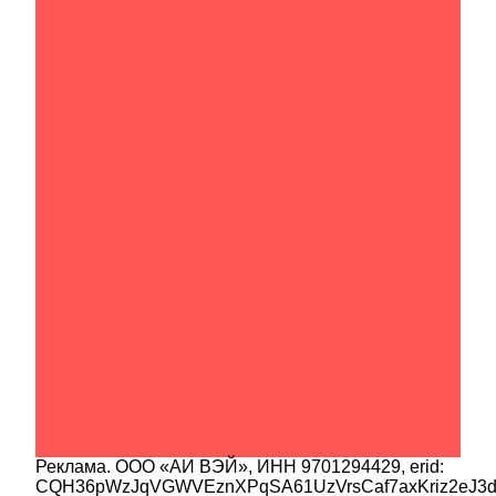
Реклама.
ООО «АИ ВЭЙ»
, ИНН
9701294429
, erid:
CQH36pWzJqVGWVEznXPqSA61UzVrsCaf7axKriz2eJ3