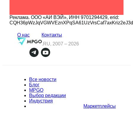
Реклама.
ООО «АИ ВЭЙ»
, ИНН
9701294429
, erid:
CQH36pWzJqVGWVEznXPqSA61UzVrsCaf7axKriz2eJ3
О нас
Контакты
.RU, 2007 –
2026
Все новости
Блог
MPGO
Выбор редакции
Индустрия
Маркетплейсы
Полное или частичное копирование материалов Сайта в
коммерческих целях разрешено только с письменного разрешения
владельца Сайта. В случае обнаружения нарушений, виновные лица