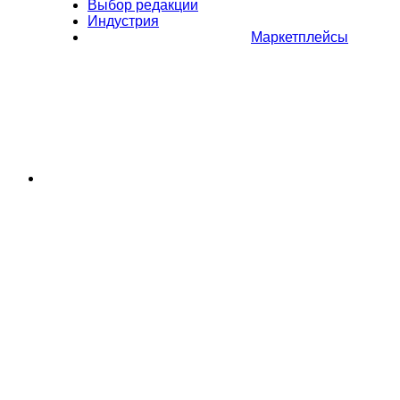
Выбор редакции
Индустрия
Маркетплейсы
Полное или частичное копирование материалов Сайта в
коммерческих целях разрешено только с письменного разрешения
владельца Сайта. В случае обнаружения нарушений, виновные лица
могут быть привлечены к ответственности в соответствии с
действующим законодательством Российской Федерации.
Политика обработки персональных данных