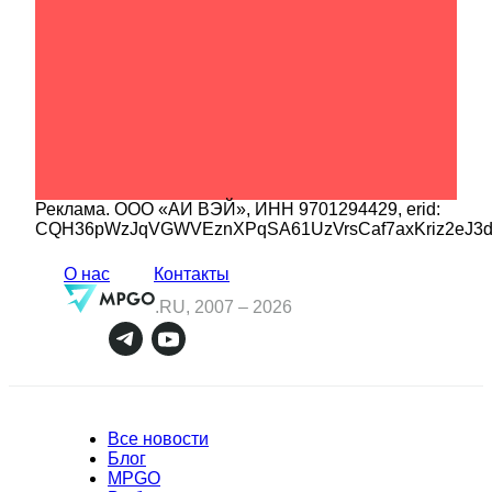
Реклама.
ООО «АИ ВЭЙ»
, ИНН
9701294429
, erid:
CQH36pWzJqVGWVEznXPqSA61UzVrsCaf7axKriz2eJ3
О нас
Контакты
.RU, 2007 –
2026
Все новости
Блог
MPGO