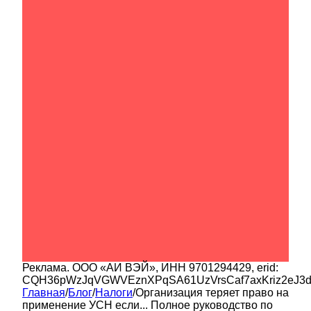
Реклама.
ООО «АИ ВЭЙ»
, ИНН
9701294429
, erid:
CQH36pWzJqVGWVEznXPqSA61UzVrsCaf7axKriz2eJ3
Главная
/
Блог
/
Налоги
/
Организация теряет право на
применение УСН если... Полное руководство по