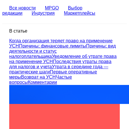
Все новости
MPGO
Выбор
редакции
Индустрия
Маркетплейсы
В статье
Когда организация теряет право на применение
УСН
Причины: финансовые лимиты
Причины: вид
деятельности и статус
налогоплательщика
Уведомление об утрате права
на применение УСН
Последствия утраты права
для налогов и учета
Утрата в середине года —
практические шаги
Первые оперативные
меры
Возврат на УСН
Частые
вопросы
Комментарии