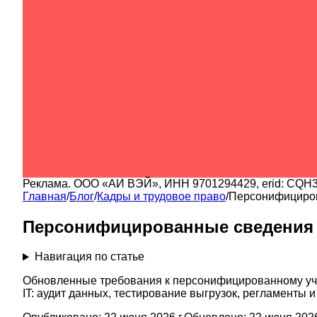
Реклама.
ООО «АИ ВЭЙ»
, ИНН
9701294429
, erid:
CQH3
Главная
/
Блог
/
Кадры и трудовое право
/
Персонифициров
Персонифицированные сведения 
Навигация по статье
Обновленные требования к персонифицированному учет
IT: аудит данных, тестирование выгрузок, регламенты 