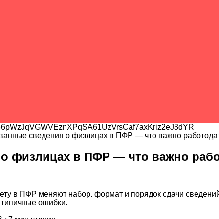
6pWzJqVGWVEznXPqSA61UzVrsCaf7axKriz2eJ3dYR
анные сведения о физлицах в ПФР — что важно работода
о физлицах в ПФР — что важно раб
у в ПФР меняют набор, формат и порядок сдачи сведений. 
и типичные ошибки.