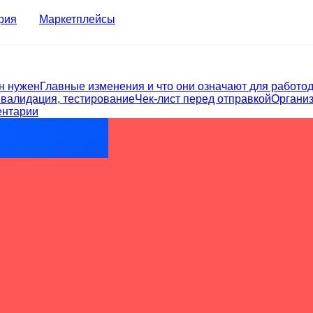
рия
Маркетплейсы
н нужен
Главные изменения и что они означают для работо
 валидация, тестирование
Чек‑лист перед отправкой
Организ
нтарии