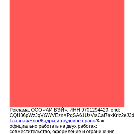
Реклама.
ООО «АИ ВЭЙ»
, ИНН
9701294429
, erid:
CQH36pWzJqVGWVEznXPqSA61UzVrsCaf7axKriz2eJ3
Главная
/
Блог
/
Кадры и трудовое право
/
Как
официально работать на двух работах:
совместительство, оформление и ограничения