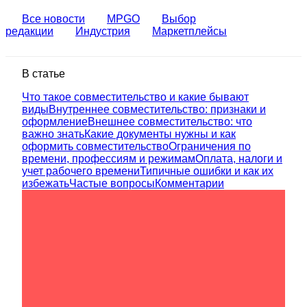
Все новости
MPGO
Выбор
редакции
Индустрия
Маркетплейсы
В статье
Что такое совместительство и какие бывают
виды
Внутреннее совместительство: признаки и
оформление
Внешнее совместительство: что
важно знать
Какие документы нужны и как
оформить совместительство
Ограничения по
времени, профессиям и режимам
Оплата, налоги и
учет рабочего времени
Типичные ошибки и как их
избежать
Частые вопросы
Комментарии