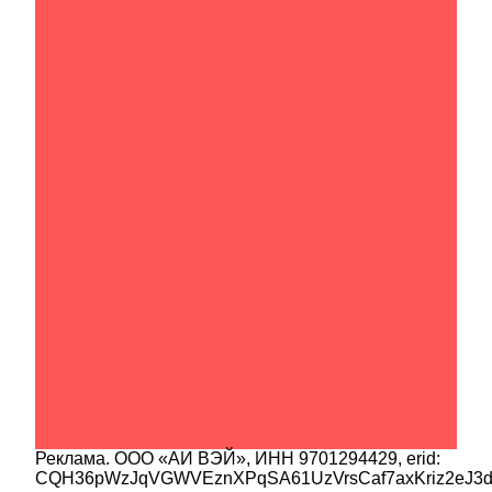
Реклама.
ООО «АИ ВЭЙ»
, ИНН
9701294429
, erid:
CQH36pWzJqVGWVEznXPqSA61UzVrsCaf7axKriz2eJ3