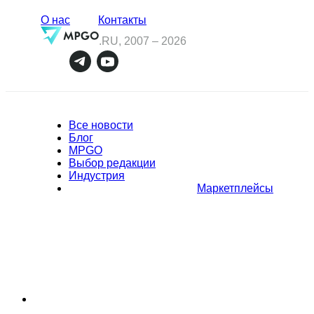
О нас
Контакты
.RU, 2007 –
2026
Все новости
Блог
MPGO
Выбор редакции
Индустрия
Маркетплейсы
Полное или частичное копирование материалов Сайта в
коммерческих целях разрешено только с письменного разрешения
владельца Сайта. В случае обнаружения нарушений, виновные лица
могут быть привлечены к ответственности в соответствии с
действующим законодательством Российской Федерации.
Политика обработки персональных данных