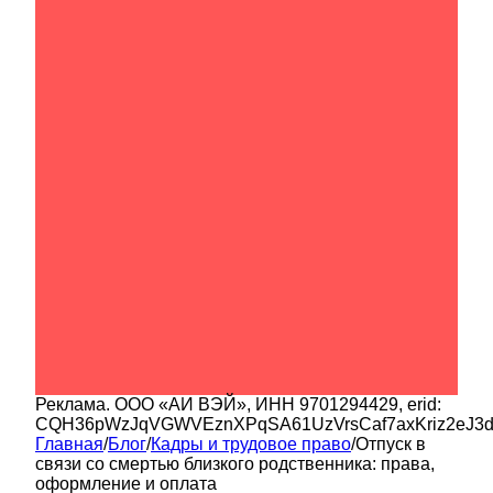
Реклама.
ООО «АИ ВЭЙ»
, ИНН
9701294429
, erid:
CQH36pWzJqVGWVEznXPqSA61UzVrsCaf7axKriz2eJ3
Главная
/
Блог
/
Кадры и трудовое право
/
Отпуск в
связи со смертью близкого родственника: права,
оформление и оплата