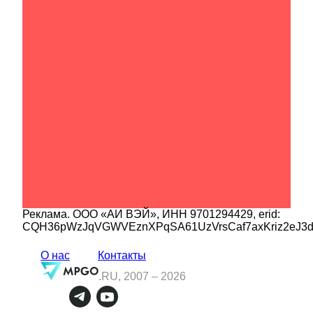
Реклама.
ООО «АИ ВЭЙ»
, ИНН
9701294429
, erid:
CQH36pWzJqVGWVEznXPqSA61UzVrsCaf7axKriz2eJ3
О нас
Контакты
.RU, 2007 –
2026