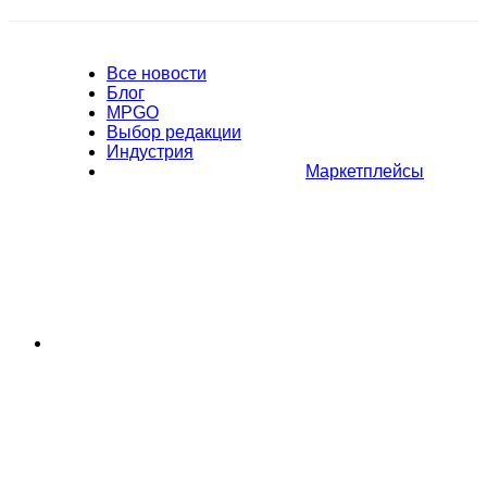
Все новости
Блог
MPGO
Выбор редакции
Индустрия
Маркетплейсы
Полное или частичное копирование материалов Сайта в
коммерческих целях разрешено только с письменного разрешения
владельца Сайта. В случае обнаружения нарушений, виновные лица
могут быть привлечены к ответственности в соответствии с
действующим законодательством Российской Федерации.
Политика обработки персональных данных